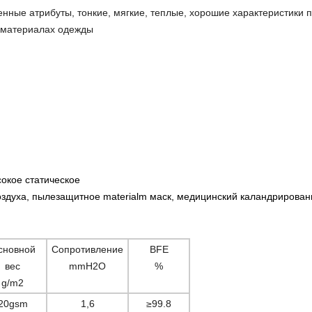
нные атрибуты, тонкие, мягкие, теплые, хорошие характеристики 
в материалах одежды
окое статическое
здуха, пылезащитное materialm маск, медицинский каландрирова
сновной
Сопротивление
BFE
вес
mmH2O
%
g/m2
20gsm
1,6
≥99.8