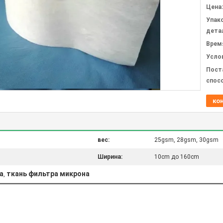
Цена:
Упак
дета
Врем
Усло
Пост
спос
ко
вес:
25gsm, 28gsm, 30gsm
Ширина:
10cm до 160cm
а
ткань фильтра микрона
,