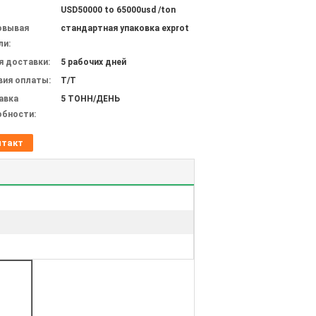
USD50000 to 65000usd /ton
овывая
стандартная упаковка exprot
ли:
я доставки:
5 рабочих дней
вия оплаты:
T/T
авка
5 ТОНН/ДЕНЬ
обности:
нтакт