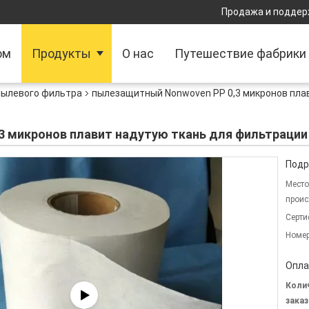
Продажа и поддер
ом
Продукты
О нас
Путешествие фабрики
пылевого фильтра
пылезащитный Nonwoven PP 0,3 микронов пла
 микронов плавит надутую ткань для фильтрации
Подр
Место
проис
Серти
Номер
Опла
Коли
заказ