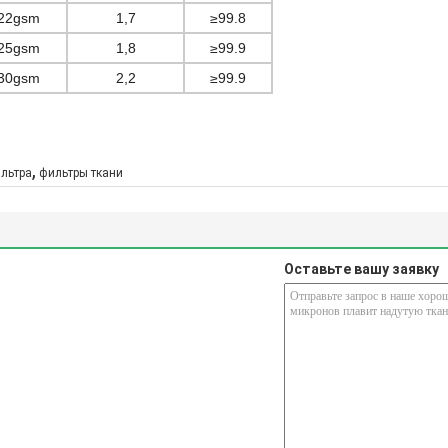
22gsm
1,7
≥99.8
25gsm
1,8
≥99.9
30gsm
2,2
≥99.9
,
ильтра
фильтры ткани
Оставьте вашу заявку