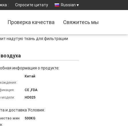
жка :
Спросите цитату
Russian
Проверка качества
Свяжитесь мы
вит надутую ткань для фильтрации
 воздуха
обная информация о продукте:
Китай
хождения:
фикация:
CE ,FDA
 модели:
HD025
та и доставка Условия:
чество мин
500KG
а: