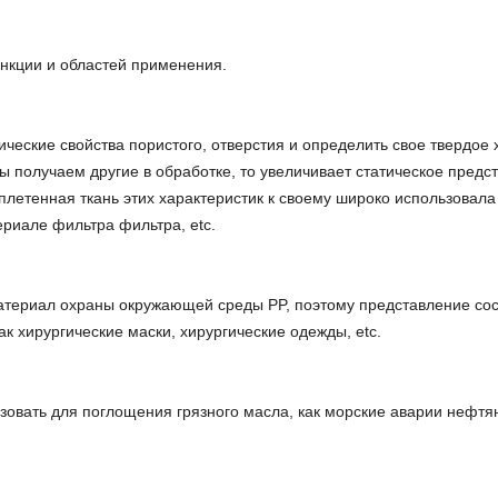
ункции и областей применения.
ческие свойства пористого, отверстия и определить свое твердое
 получаем другие в обработке, то увеличивает статическое предс
плетенная ткань этих характеристик к своему широко использовала
риале фильтра фильтра, etc.
материал охраны окружающей среды PP, поэтому представление с
ак хирургические маски, хирургические одежды, etc.
вать для поглощения грязного масла, как морские аварии нефтяно