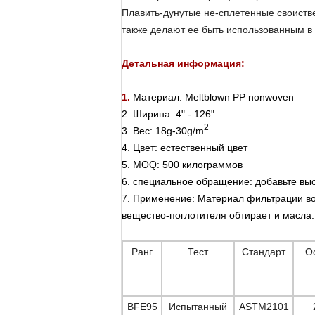
Плавить-дунутые не-сплетенные своистве
также делают ее быть использованным 
Детальная информация:
1.
Материал: Meltblown PP nonwoven
2. Ширина: 4" - 126"
2
3. Вес: 18g-30g/m
4. Цвет: естественный цвет
5. MOQ: 500 килограммов
6. специальное обращение: добавьте выс
7. Применение: Материал фильтрации во
вещество-поглотителя обтирает и масла.
Ранг
Тест
Стандарт
О
BFE95
Испытанный
ASTM2101