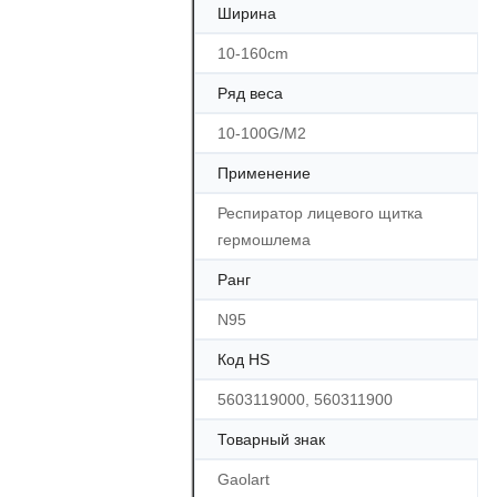
Ширина
10-160cm
Ряд веса
10-100G/M2
Применение
Респиратор лицевого щитка
гермошлема
Ранг
N95
Код HS
5603119000, 560311900
Товарный знак
Gaolart