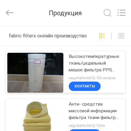
Philis
Filter
Technology
Продукция
Co.,
Ltd..
All
Rights
ДОМ
Reserved.
fabric filters онлайн производство
ПРОДУКТЫ
Высокотемпературные
ткань/цедильный
О
мешок фильтра PPS
НАС
нейлона Nomex
negotiable MOQ:100 метров
толщина 1.5mm до 3mm
КОНТАКТЫ
ПУТЕШЕСТВИЕ
Анти- средства
ФАБРИКИ
массовой информации
фильтра ткани фильтра
ПРОВЕРКА
FMS алкалиа на фильтр
negotiable MOQ:100m