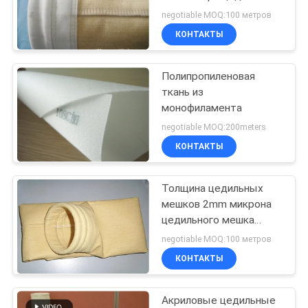
мешка не сплетенная
negotiable MOQ:100 метров
для очистителя воздуха
КОНТАКТЫ
Полипропиленовая
ткань из
монофиламента
negotiable MOQ:200meters
КОНТАКТЫ
Толщина цедильных
мешков 2mm микрона
цедильного мешка
aramid сборника пыли
negotiable MOQ:100 метров
промышленная
КОНТАКТЫ
Акриловые цедильные