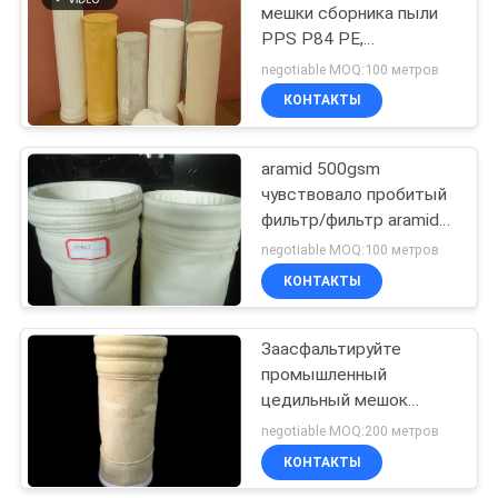
мешки сборника пыли
PPS P84 PE,
химическая
negotiable MOQ:100 метров
устойчивость фильтра
КОНТАКТЫ
войлока иглы Aramid
aramid 500gsm
чувствовало пробитый
фильтр/фильтр aramid
для пылесоса
negotiable MOQ:100 метров
КОНТАКТЫ
Заасфальтируйте
промышленный
цедильный мешок
Aramid/пробитый иглой
negotiable MOQ:200 метров
ISO средств массовой
КОНТАКТЫ
информации фильтра