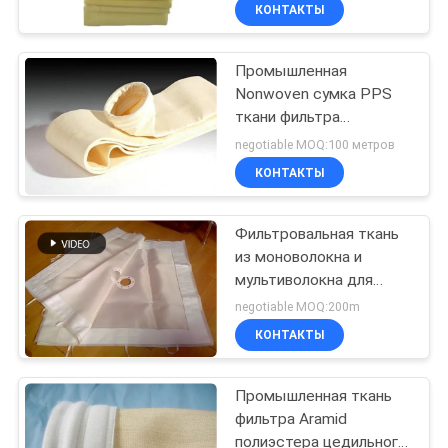
сумки двигателя ИМПа
КАЧЕСТВА
КОНТАКТЫ
ульс 280 градусов
Промышленная
СВЯЖИТЕСЬ
Nonwoven сумка PPS
МЫ
ткани фильтра
фильтрует степень
negotiable MOQ:100 метров
ткани/цедильного
СПРОСИТЕ
КОНТАКТЫ
мешка 190 до 210
ЦИТАТУ
Фильтровальная ткань
из моноволокна и
КАРТА
мультиволокна для
САЙТА
фильтрации жидкостей,
negotiable MOQ:200m
фильтровальные плиты
КОНТАКТЫ
для фильтр-прессов
PRIVACY
Промышленная ткань
POLICY
фильтра Aramid
полиэстера цедильного