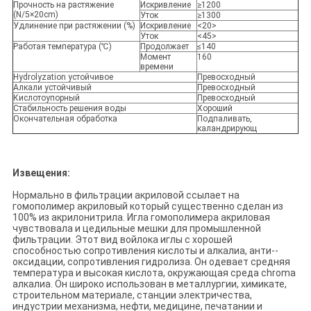
Прочность на растяжение
Искривление
≥1200
(N/5×20cm)
Уток
≥1300
Удлинение при растяжении (%)
Искривление
<20>
Уток
<45>
Работая температура (℃)
Продолжает
≤140
Момент
160
времени
Hydrolyzation устойчивое
Превосходный
Алкали устойчивый
Превосходный
Кислотоупорный
Превосходный
Стабильность решения воды
Хороший
Окончательная обработка
Подпаливать,
каландрирующ
Извещения:
Нормально в фильтрации акриловой ссылает на
гомополимер акриловый который существенно сделан из
100% из акрилонитрила. Игла гомополимера акриловая
чувствовала и цедильные мешки для промышленной
фильтрации. Этот вид войлока иглы с хорошей
способностью сопротивления кислоты и алкалиа, анти--
оксидации, сопротивления гидролиза. Он одевает средняя
температура и высокая кислота, окружающая среда chroma
алкалиа. Он широко использован в металлургии, химикате,
строительном материале, станции электричества,
индустрии механизма, нефти, медицине, печатании и