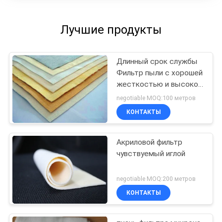
Лучшие продукты
Длинный срок службы
Фильтр пыли с хорошей
жесткостью и высокой
воздухопроницаемостью
negotiable MOQ:100 метров
КОНТАКТЫ
Акриловой фильтр
чувствуемый иглой
negotiable MOQ:200 метров
КОНТАКТЫ