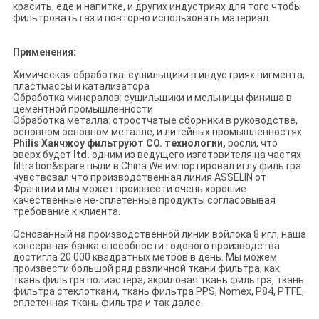
красить, еде и напитке, и других индустриях для того чтобы
фильтровать газ и повторно использовать материал.
Применения:
Химическая обработка: сушильщики в индустриях пигмента,
пластмассы и катализатора
Обработка минералов: сушильщики и мельницы финиша в
цементной промышленности
Обработка металла: отростчатые сборники в руководстве,
основном основном металле, и литейных промышленностях
Philis Ханчжоу фильтруют CO. технологии,
росли, что
вверх будет
ltd.
одним из ведущего изготовителя на частях
filtration&spare пыли в China.We импортировал иглу фильтра
чувствовал что производственная линия ASSELIN от
Франции и мы может произвести очень хорошие
качественные не-сплетенные продукты согласовывая
требование к клиента.
Основанный на производственной линии войлока 8 игл, наша
консервная банка способности годового производства
достигла 20 000 квадратных метров в день. Мы можем
произвести большой ряд различной ткани фильтра, как
ткань фильтра полиэстера, акриловая ткань фильтра, ткань
фильтра стеклоткани, ткань фильтра PPS, Nomex, P84, PTFE,
сплетенная ткань фильтра и так далее.