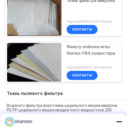
ткань фильтра микрона
negotiable MOQ:200 метров
КОНТАКТЫ
Фильтр войлока иглы
Nomex P84 полиэстера
negotiable MOQ:200 метров
КОНТАКТЫ
Ткань пылевого фильтра
Водяного фильтра воротника цедильного мешка микрона
PE PP цедильного мешка квадратного жидкостное 200
микронов
shannon
Высокотемпературный цедильный мешок сумка ткани