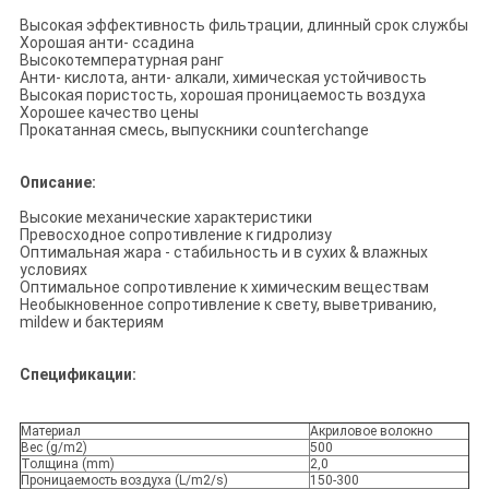
Высокая эффективность фильтрации, длинный срок службы
Хорошая анти- ссадина
Высокотемпературная ранг
Анти- кислота, анти- алкали, химическая устойчивость
Высокая пористость, хорошая проницаемость воздуха
Хорошее качество цены
Прокатанная смесь, выпускники counterchange
Описание:
Высокие механические характеристики
Превосходное сопротивление к гидролизу
Оптимальная жара - стабильность и в сухих & влажных
условиях
Оптимальное сопротивление к химическим веществам
Необыкновенное сопротивление к свету, выветриванию,
mildew и бактериям
Спецификации:
Материал
Акриловое волокно
Вес (g/m2)
500
Толщина (mm)
2,0
Проницаемость воздуха (L/m2/s)
150-300