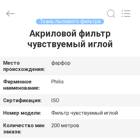
Philis
Filter
Technology
Co.,
Ltd..
Ткань пылевого фильтра
All
Rights
Акриловой фильтр
ДОМ
Reserved.
чувствуемый иглой
ПРОДУКТЫ
Место
фарфор
происхождения:
О
НАС
Фирменное
Philis
наименование:
Сертификация:
ISO
ПУТЕШЕСТВИЕ
ФАБРИКИ
Номер модели:
Фильтр чувствуемый иглой
Количество мин
200 метров
заказа:
ПРОВЕРКА