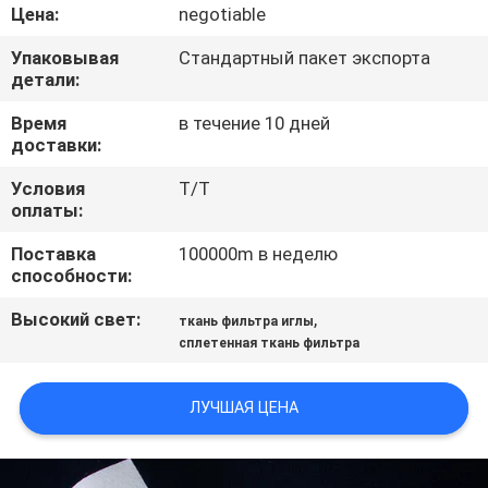
КАЧЕСТВА
Цена:
negotiable
Упаковывая
Стандартный пакет экспорта
СВЯЖИТЕСЬ
детали:
МЫ
Время
в течение 10 дней
доставки:
СПРОСИТЕ
Условия
T/T
оплаты:
ЦИТАТУ
Поставка
100000m в неделю
способности:
КАРТА
Высокий свет:
,
ткань фильтра иглы
САЙТА
сплетенная ткань фильтра
PRIVACY
ЛУЧШАЯ ЦЕНА
POLICY