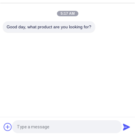
кремнезема 1000 градусов высокая
5:17 AM
Нагрейте ткань пылевого фильтра индустрии воздуха
Reisistant для фабрики цемента
Good day, what product are you looking for?
Популярные категории
Все
Ткань Пылевого 
Стекло - Ткань 
Фильтра
Волокна
Ткань Фильтра 
Аксессуары Для 
Микрона
Фильтр-Прессов
Промышленный 
Сетка Фильтра 
Цедильный Мешок
Микрона
Клетка Фильтра 
Ткань Фильтра 
Сумки
PTFE
Запрос Цитировать