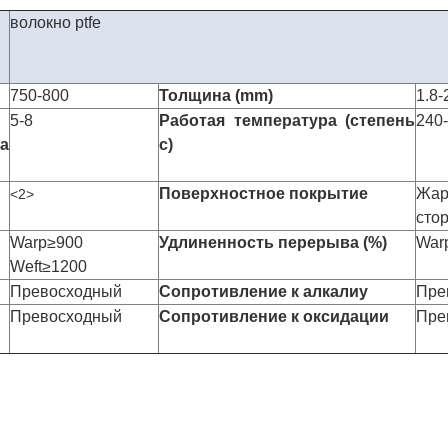
волокно ptfe
750-800
Толщина (mm)
1.8-
5-8
Работая температура (степень
240
а
c)
Поверхностное покрытие
Жар
<2>
сто
Warp≥900
Удлиненность перерыва (%)
War
Weft≥1200
Превосходный
Сопротивление к алкалиу
Пре
Превосходный
Сопротивление к оксидации
Пре