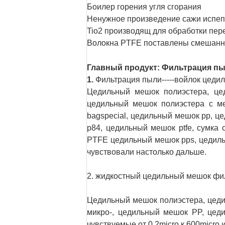
Боилер горения угля сгорания
Ненужное произведение сажи испе
Tio2 производящ для обработки пер
Волокна PTFE поставлены смешанны
Главный продукт: Фильтрация п
1.
Фильтрация пыли-----войлок цеди
Цедильный мешок полиэстера, цед
цедильный мешок полиэстера с ме
bagspecial, цедильный мешок pp, 
p84, цедильный мешок ptfe, сумка 
PTFE цедильный мешок pps, цедильн
чувствовали настолько дальше.
2. жидкостный цедильный мешок фи
Цедильный мешок полиэстера, цеди
микро-, цедильный мешок PP, цеди
чувствуемые от 0.2micro к 600micro и