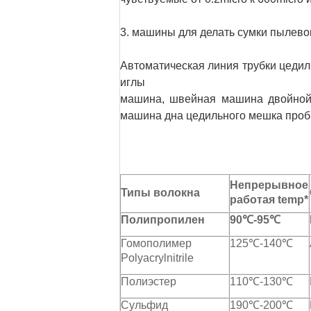
3. машины для делать сумки пылево
Автоматическая линия трубки цедил
иглы
машина, швейная машина двойной 
машина дна цедильного мешка проби
Непрерывное
Типы волокна
работая temp*
Полипропилен
90℃-95℃
Гомополимер
125℃-140℃
Polyacrylnitrile
Полиэстер
110℃-130℃
Сульфид
190℃-200℃