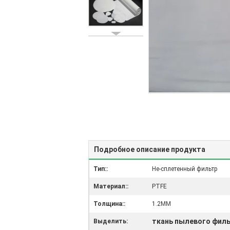
Подробное описание продукта
Тип::
Не-сплетенный фильтр
Материал::
PTFE
Толщина::
1.2MM
ткань пылевого фил
Выделить: