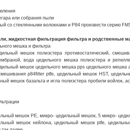
пеления
егара или собрания пыли
й со стеклянными волокнами и P84 произвести серию FM
ыли, жидкостная фильтрация фильтра и родственные 
льного мешка и фильтра
ильный мешок полиэстера противостатический, смешив
мбраной, вода цедильного мешка полиэстера и репелле
цедильный мешок цедильного мешка pps цедильного мешка 
смешивания p84filter ptfe, цедильный мешок HST, цедил
ый мешок базальта и игла полиэстера пробили войлок, acyl
льтрации
льный мешок PE, микро- цедильный мешок, 5 микро- цеди
льный мешок нейлона, цедильный мешок ptfe, цедильный
 так далее.