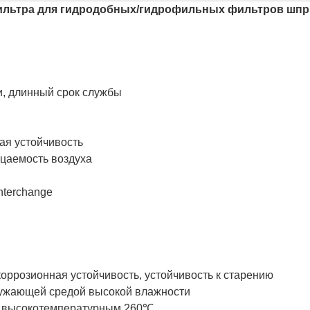
ильтра для гидродобных/гидрофильных фильтров шпр
, длинный срок службы
ая устойчивость
цаемость воздуха
nterchange
оррозионная устойчивость, устойчивость к старению
ружающей средой высокой влажности
д высокотемпературным 260℃