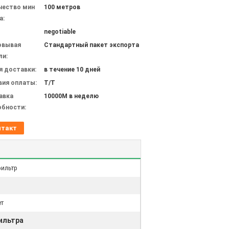
чество мин
100 метров
а:
negotiable
овывая
Стандартный пакет экспорта
ли:
я доставки:
в течение 10 дней
вия оплаты:
T/T
авка
10000M в неделю
обности:
нтакт
ильтр
ет
ильтра