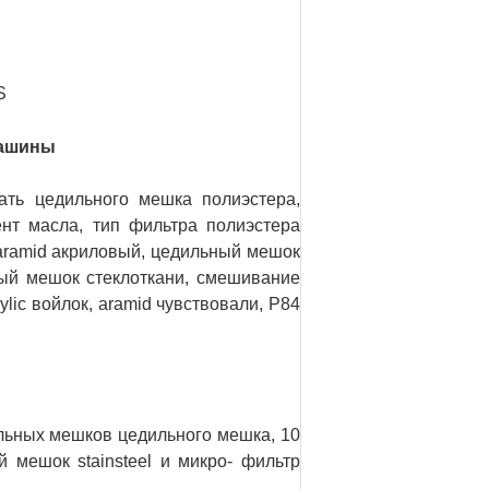
S
машины
ать цедильного мешка полиэстера,
нт масла, тип фильтра полиэстера
aramid акриловый, цедильный мешок
ьный мешок стеклоткани, смешивание
ic войлок, aramid чувствовали, P84
льных мешков цедильного мешка, 10
 мешок stainsteel и микро- фильтр