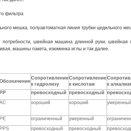
го фильтра
ьного мешка, полуавтоматная линия трубки цедильного ме
потребности, швейная машина длинной руки, швейная м
вая, машины пакета, изюминка иглы и так далее.
Сопротивление
Сопротивление
Сопротив
Обозначение
к гидролизу
к кислотам
к алкалиа
PP
превосходный
превосходный
превосхо
AC
хороший
хороший
умеренны
PE
ограниченный
умеренный
ограничен
PPS
превосходный
превосходный
превосход