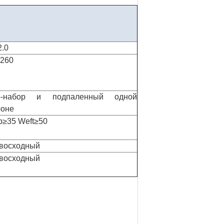
2.0
-260
-набор и подпаленный одной
роне
p≥35 Weft≥50
восходный
восходный