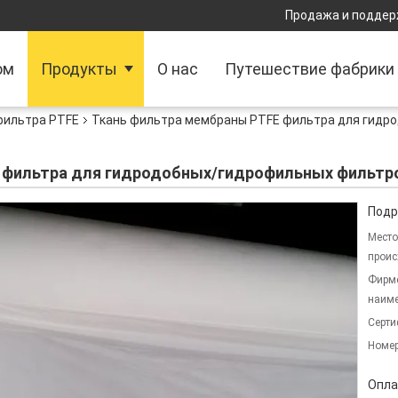
Продажа и поддер
ом
Продукты
О нас
Путешествие фабрики
фильтра PTFE
Ткань фильтра мембраны PTFE фильтра для гидр
 фильтра для гидродобных/гидрофильных фильтр
Подр
Место
проис
Фирм
наиме
Серти
Номер
Опла