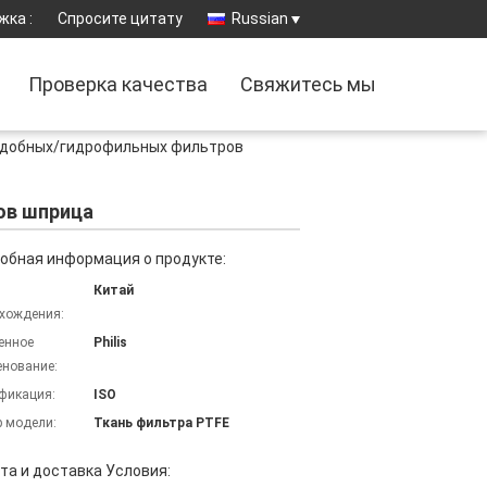
жка :
Спросите цитату
Russian
Проверка качества
Свяжитесь мы
одобных/гидрофильных фильтров
ов шприца
обная информация о продукте:
Китай
хождения:
енное
Philis
нование:
фикация:
ISO
 модели:
Ткань фильтра PTFE
та и доставка Условия: