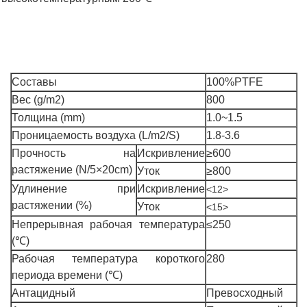
Составы
100%PTFE
Вес (g/m2)
800
Толщина (mm)
1.0~1.5
Проницаемость воздуха (L/m2/S)
1.8-3.6
Прочность на
Искривление
≥600
растяжение (N/5×20cm)
Уток
≥800
Удлинение при
Искривление
<12>
растяжении (%)
Уток
<15>
Непрерывная рабочая температура
≤250
(℃)
Рабочая температура короткого
280
периода времени (℃)
Антацидный
Превосходный