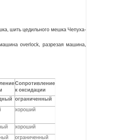
шка, шить цедильного мешка Чепуха-
ашина overlock, разрезая машина,
ление
Сопротивление
м
к оксидации
дный
ограниченный
й
хороший
ный
хороший
ный
ограниченный