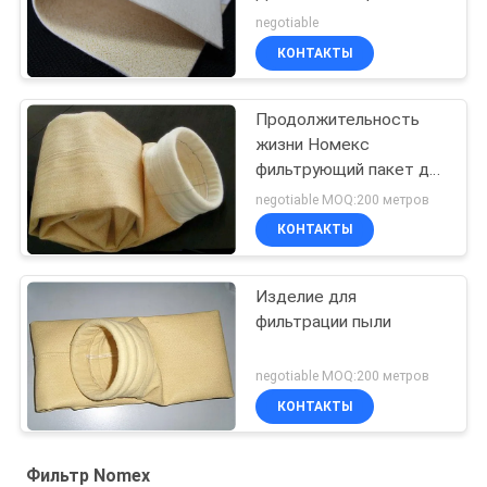
службы. Высокая
negotiable
прочность на разрыв.
КОНТАКТЫ
Продолжительность
жизни Номекс
фильтрующий пакет для
фильтрации пыли при
negotiable MOQ:200 метров
более высоких
КОНТАКТЫ
температурах в
стальной плавильной
печи
Изделие для
фильтрации пыли
negotiable MOQ:200 метров
КОНТАКТЫ
Фильтр Nomex