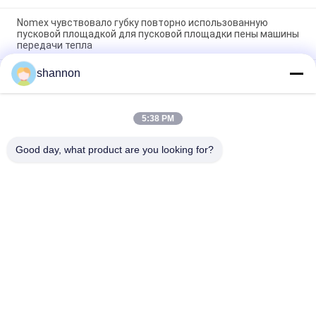
Nomex чувствовало губку повторно использованную
пусковой площадкой для пусковой площадки пены машины
передачи тепла
shannon
Nonwoven игла пробила Nomex для того чтобы
фильтровать промышленную ткань фильтра полиэстера
PE
5:38 PM
Высокотемпературная ткань ткани фильтра иглы фильтра
aramid/nomex для фильтрации пыли
Good day, what product are you looking for?
Популярные категории
Все
Ткань Пылевого 
Стекло - Ткань 
Фильтра
Волокна
Ткань Фильтра 
Аксессуары Для 
Микрона
Фильтр-Прессов
Промышленный 
Сетка Фильтра 