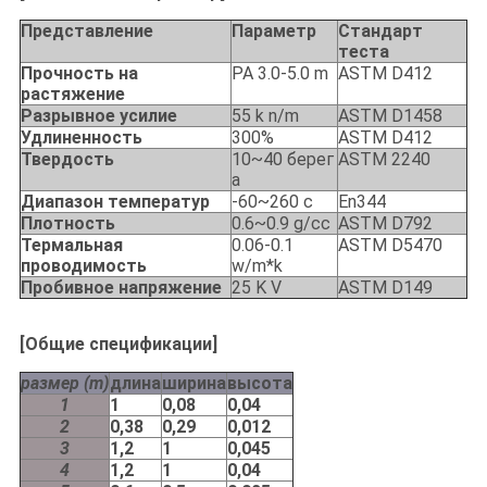
Представление
Параметр
Стандарт
теста
Прочность на
PA 3.0-5.0 m
ASTM D412
растяжение
Разрывное усилие
55 k n/m
ASTM D1458
Удлиненность
300%
ASTM D412
Твердость
10~40 берег
ASTM 2240
a
Диапазон температур
-60~260 c
En344
Плотность
0.6~0.9 g/cc
ASTM D792
Термальная
0.06-0.1
ASTM D5470
проводимость
w/m*k
Пробивное напряжение
25 K V
ASTM D149
[Общие спецификации]
размер (m)
длина
ширина
высота
1
1
0,08
0,04
2
0,38
0,29
0,012
3
1,2
1
0,045
4
1,2
1
0,04