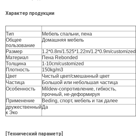
Характер продукции
Тип
Мебель спальни, пена
Общее
Домашняя мебель
пользование
Размер
1.2*0.8m/1.525*1.22m/1.2*0.9m/customized
Материал
Пена Rebonded
Толщина
1-10cm/customized
Плотность
150kg/m3
Цвет
Чистый цвет/смешанный цвет
Частица
Большой или небольшая частица
Особенность
Mildew-сопротивление, гибкость,
прочный, не-деформируя
Применение
Beding, спорт, мебель и так далее
дружественный
Да
к Эко
[Технический параметр]