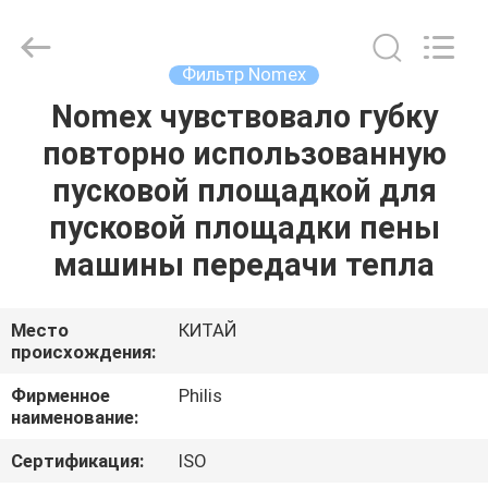
Philis
Filter
Technology
Co.,
Ltd..
Фильтр Nomex
All
Rights
Nomex чувствовало губку
ДОМ
Reserved.
повторно использованную
ПРОДУКТЫ
пусковой площадкой для
пусковой площадки пены
О
машины передачи тепла
НАС
Место
КИТАЙ
происхождения:
ПУТЕШЕСТВИЕ
ФАБРИКИ
Фирменное
Philis
наименование:
ПРОВЕРКА
Сертификация:
ISO