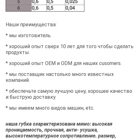
5
0,6
0,5
0,025
6
0,6
0,5
0,04
Наши преимущества:
* мы изготовитель.
* хороший опыт сверх 10 лет для того чтобы сделать
продукты.
* хороший опыт OEM и ODM для наших cusomers.
* мы поставщик настолько много известных
компаний.
* обеспечьте самую лучшую цену, хорошее качество
и быструю доставку.
* мы имеем много видов машин, etc.
наша губка охарактеризована мимо: высокая
проницаемость, прочная, анти- усушка,
высокотемпературное сопротивление. размер,