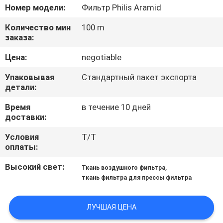
КАЧЕСТВА
Номер модели:
Фильтр Philis Aramid
Количество мин
100 m
СВЯЖИТЕСЬ
заказа:
МЫ
Цена:
negotiable
Упаковывая
Стандартный пакет экспорта
СПРОСИТЕ
детали:
ЦИТАТУ
Время
в течение 10 дней
доставки:
КАРТА
Условия
T/T
оплаты:
САЙТА
Высокий свет:
,
Ткань воздушного фильтра
ткань фильтра для прессы фильтра
PRIVACY
POLICY
ЛУЧШАЯ ЦЕНА