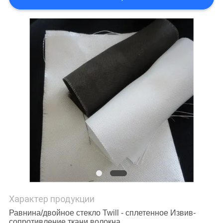
Характер продукции
Равнина/двойное стекло Twill - сплетенное Извив-
сопротивление ткани волокна