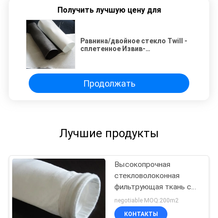
Получить лучшую цену для
Равнина/двойное стекло Twill -
сплетенное Извив-
сопротивление ткани волокна
Продолжать
Лучшие продукты
Высокопрочная
стекловолоконная
фильтрующая ткань с
отличной
negotiable MOQ:200m2
кислотостойкостью и
КОНТАКТЫ