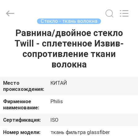
Philis
Filter
Technology
Co.,
Ltd..
Стекло - ткань волокна
All
Rights
Равнина/двойное стекло
ДОМ
Reserved.
Twill - сплетенное Извив-
ПРОДУКТЫ
сопротивление ткани
волокна
О
НАС
Место
КИТАЙ
происхождения:
ПУТЕШЕСТВИЕ
Фирменное
Philis
наименование:
ФАБРИКИ
Сертификация:
ISO
ПРОВЕРКА
Номер модели:
ткань фильтра glassfiber