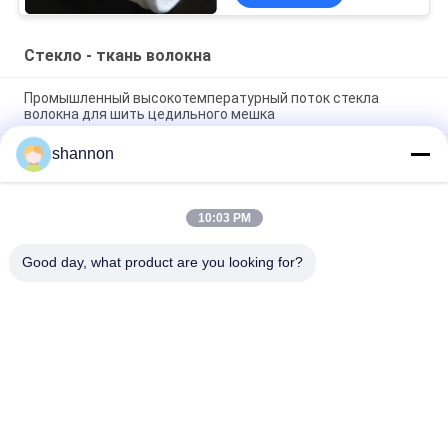
умеренной
щелочестойкостью для
промышленного
Стекло - ткань волокна
применения
Промышленный высокотемпературный поток стекла
волокна для шить цедильного мешка
shannon
Стекло ткани фильтра индустрии сплетенное - волокно
750gsm с PTFE покрыло
Сплетенное стекло - алкали ткани стеклоткани ткани 7628
10:03 PM
волокна свободный для медной одетой низкопробной
ткани
Good day, what product are you looking for?
Популярные категории
Все
Ткань Пылевого 
Стекло - Ткань 
Фильтра
Волокна
Ткань Фильтра 
Аксессуары Для 
Микрона
Фильтр-Прессов