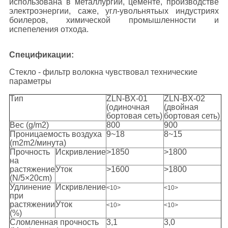
использована в металлургии, цементе, производстве
электроэнергии, саже, угл-увольнятьых индустриях
боилеров, химической промышленности и
испепеления отхода.
Спецификации:
Стекло - фильтр волокна чувствовал технические
параметры
Тип
ZLN-BX-01
ZLN-BX-02
(одиночная
(двойная
бортовая сеть)
бортовая сеть)
Вес (g/m2)
800
900
Проницаемость воздуха
9~18
8~15
(m2m2/минута)
Прочность
Искривление
>1850
>1800
на
растяжение
Уток
>1600
>1800
(N/5×20cm)
Удлинение
Искривление
<10>
<10>
при
растяжении
Уток
<10>
<10>
(%)
Сломленная прочность
3,1
3,0