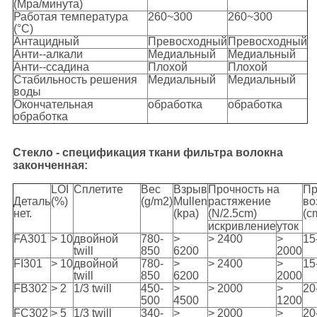
(Mpa/минута)
Работая температура
260~300
260~300
(°C)
Антацидный
Превосходный
Превосходный
Анти--алкали
Медиальный
Медиальный
Анти--ссадина
Плохой
Плохой
Стабильность решения
Медиальный
Медиальный
воды
Окончательная
обработка
обработка
обработка
Стекло - спецификация ткани фильтра волокна
законченная:
LOI
Сплетите
Вес
Взрыв
Прочность на
Пр
Деталь
(%)
(g/m2)
Mullen
растяжение
во
нет.
(kpa)
(N/2.5cm)
(c
искривление
уток
FA301
> 10
двойной
780-
>
> 2400
>
15
twill
850
6200
2000
FI301
> 10
двойной
780-
>
> 2400
>
15
twill
850
6200
2000
FB302
> 2
1/3 twill
450-
>
> 2000
>
20
500
4500
1200
FC302
> 5
1/3 twill
340-
>
> 2000
>
20