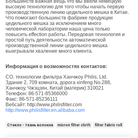
Большинств важная вещь что мы ввели немецкую
высокую технологию для того чтобы начать первую
производственную линию цедильного мешка в Китае.
Что помогают большинств фабрике продукции
цедильного мешка за исключением много
человеческой лаборатории наша цена только
повысить effection работы. Передовая технология и
простой путь деятельности автоматической
производственной линии цедильного мешка
выигрывали хваление много клиента.
Информация о возможностях контактов:
CO. технологии фильтра Ханчжоу Philis, Ltd.
Здание 2, 709 комната, дорога xinfeng No.288,
Ханчжоу, Чжэцзян, Китай (материк) 310021
Телефон: 86-571-85366000
Факс: 86-571-85236111
Вебсайт: http://www.philisfilter.com
http://www.philisfilter.en.alibaba.com
Стекло - ткань волокна
micron filter cloth
filter fabric roll