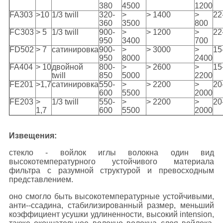
380
4500
1200
FA303
>10
1/3 twill
320-
>
> 1400
>
22
360
3500
800
FC303
> 5
1/3 twill
900-
>
> 1200
>
22
950
3400
700
FD502
> 7
сатинировка
900-
>
> 3000
>
15
950
8000
2400
FA404
> 10
двойной
800-
>
> 2600
>
15
twill
850
5000
2200
FE201
>1,7
сатинировка
550-
>
> 2200
>
20
600
5500
2000
FE203
>
1/3 twill
550-
>
> 2200
>
20
1,7
600
5500
2000
Извещения:
стекло - войлок иглы волокна один вид
высокотемпературного устойчивого материала
фильтра с разумной структурой и превосходным
представлением.
оно смогло быть высокотемпературные устойчивыми,
анти--ссадина, стабилизированный размер, меньший
коэффициент усушки удлиненности, высокий intension,