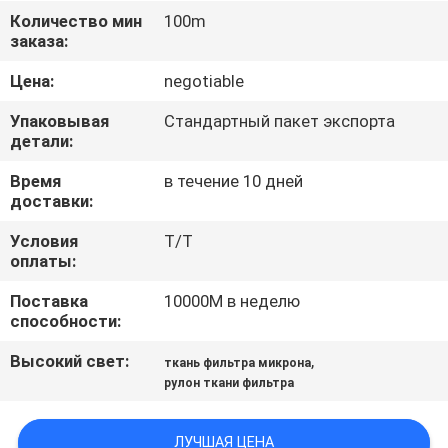
КАЧЕСТВА
Количество мин
100m
заказа:
СВЯЖИТЕСЬ
Цена:
negotiable
МЫ
Упаковывая
Стандартный пакет экспорта
детали:
СПРОСИТЕ
Время
в течение 10 дней
доставки:
ЦИТАТУ
Условия
T/T
оплаты:
КАРТА
Поставка
10000M в неделю
САЙТА
способности:
Высокий свет:
,
ткань фильтра микрона
PRIVACY
рулон ткани фильтра
POLICY
ЛУЧШАЯ ЦЕНА