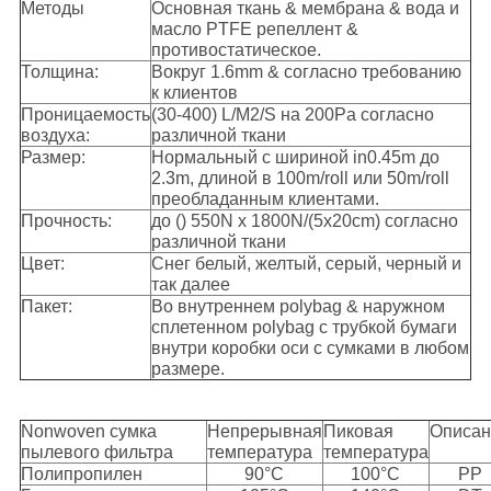
Методы
Основная ткань & мембрана & вода и
масло PTFE репеллент &
противостатическое.
Толщина:
Вокруг 1.6mm & согласно требованию
к клиентов
Проницаемость
(30-400) L/M2/S на 200Pa согласно
воздуха:
различной ткани
Размер:
Нормальный с шириной in0.45m до
2.3m, длиной в 100m/roll или 50m/roll
преобладанным клиентами.
Прочность:
до () 550N x 1800N/(5x20cm) согласно
различной ткани
Цвет:
Снег белый, желтый, серый, черный и
так далее
Пакет:
Во внутреннем polybag & наружном
сплетенном polybag с трубкой бумаги
внутри коробки оси с сумками в любом
размере.
Nonwoven сумка
Непрерывная
Пиковая
Описан
пылевого фильтра
температура
температура
Полипропилен
90°C
100°C
PP