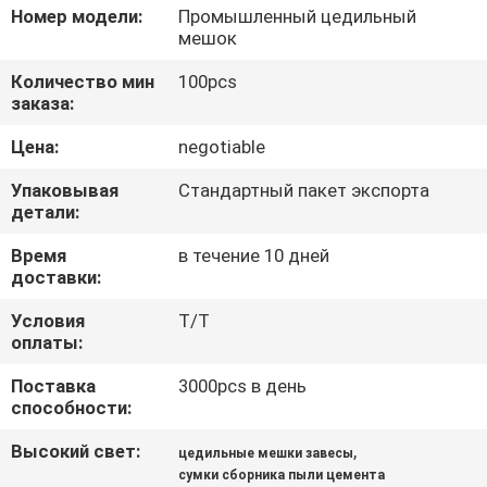
КАЧЕСТВА
Номер модели:
Промышленный цедильный
мешок
СВЯЖИТЕСЬ
Количество мин
100pcs
заказа:
МЫ
Цена:
negotiable
СПРОСИТЕ
Упаковывая
Стандартный пакет экспорта
детали:
ЦИТАТУ
Время
в течение 10 дней
доставки:
КАРТА
Условия
T/T
САЙТА
оплаты:
Поставка
3000pcs в день
PRIVACY
способности:
POLICY
Высокий свет:
,
цедильные мешки завесы
сумки сборника пыли цемента