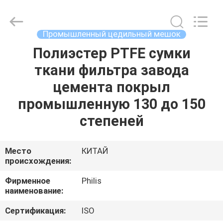
Philis
Filter
Technology
Co.,
Ltd..
Промышленный цедильный мешок
All
Rights
Полиэстер PTFE сумки
ДОМ
Reserved.
ткани фильтра завода
ПРОДУКТЫ
цемента покрыл
промышленную 130 до 150
О
степеней
НАС
Место
КИТАЙ
происхождения:
ПУТЕШЕСТВИЕ
ФАБРИКИ
Фирменное
Philis
наименование:
ПРОВЕРКА
Сертификация:
ISO