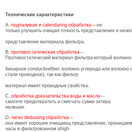
Технические характеристики
A.
подпаливая и calendaring обработка----
не
только улучшить очищая точность представления и низк
представление материала фильтра.
B.
противостатическая обработка
---
Противостатический материал фильтра который волокно
бинарное conductivefiber
, волокно углерода или волокн
стали проводное), так как фильтр
материал имеет проводные свойства.
C.
обработка доказательства воды и масла
---
смогите предотвратить и смягчать сумки затира
явления.
D.
легко dedusting обработка
---
она имеет хорошее очищающ представление, проницаемос
часы в фильтрованном
ahigh