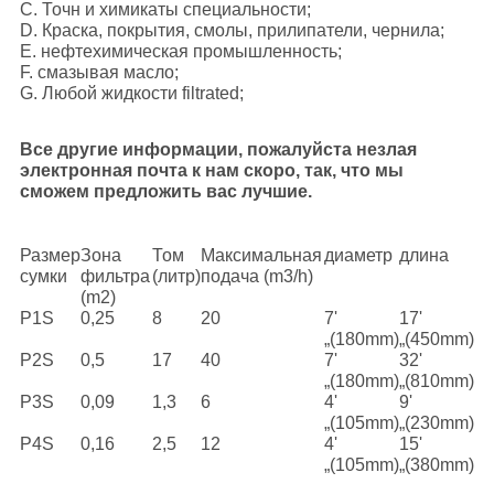
C. Точн и химикаты специальности;
D. Краска, покрытия, смолы, прилипатели, чернила;
E. нефтехимическая промышленность;
F. смазывая масло;
G. Любой жидкости filtrated;
Все другие информации, пожалуйста незлая
электронная почта к нам скоро, так, что мы
сможем предложить вас лучшие.
Размер
Зона
Том
Максимальная
диаметр
длина
сумки
фильтра
(литр)
подача (m3/h)
(m2)
P1S
0,25
8
20
7'
17'
„(180mm)
„(450mm)
P2S
0,5
17
40
7'
32'
„(180mm)
„(810mm)
P3S
0,09
1,3
6
4'
9'
„(105mm)
„(230mm)
P4S
0,16
2,5
12
4'
15'
„(105mm)
„(380mm)