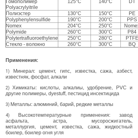
Гомополимер
125°C
140°C
DT
Polyacrylyitrile
Полиэстер
130°C
150°C
PE
Polyphenylensulfide
190°C
200°C
PPS
Nomex
204°C
250°C
Nome
Polymide
260°C
300°C
P84
Polytertrafluoroethylene
250°C
280°C
PTF
Стекло - волокно
260°C
300°C
BQ
Применения:
Минерал: цемент, гипс, известка, сажа, азбест,
1)
известняк, фосфат, алкали
Химикаты: кислоты, алкалиы, удобрение, PVC и
2)
другие полимеры, dyestuff, пестицид инсектицида
Металлы: алюминий, барий, редкие металлы
3)
Высокотемпературные применения: завод
4)
асфальта, астра, мусоросжигатель,
металлургия, цемент, известка, сажа, жидкостный
боилер, боилер огня угля