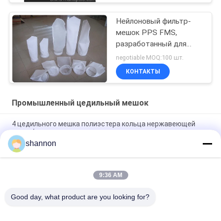
отличающийся
прочностью и
Нейлоновый фильтр-
возможностью
мешок PPS FMS,
конфигурирования
разработанный для
воротника
легкой установки и
negotiable MOQ:100 шт.
замены в различном
КОНТАКТЫ
промышленном
оборудовании для
пылеудаления и
Промышленный цедильный мешок
фильтрации
4 цедильного мешка полиэстера кольца нержавеющей
стали/утюга промышленных для завода цемента
shannon
Полиэстер PTFE сумки ткани фильтра завода цемента
покрыл промышленную 130 до 150 степеней
9:36 AM
Нейлон цедильных мешков микрона микрона чувствуемый
иглой акриловый для фильтрации пыли/воздуха
Good day, what product are you looking for?
Популярные категории
Все