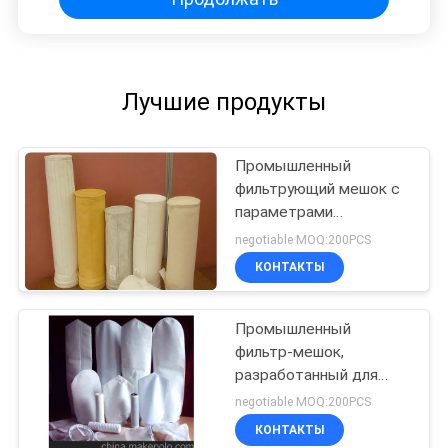
Лучшие продукты
Промышленный
фильтрующий мешок с
параметрами
проницаемости воздуха
negotiable MOQ:200PCS
и прочности,
КОНТАКТЫ
адаптированные к
различным типам
тканей и потребностям
Промышленный
клиентов
фильтр-мешок,
разработанный для
промышленной
negotiable MOQ:200PCS
фильтрации воздуха и
КОНТАКТЫ
жидкостей,