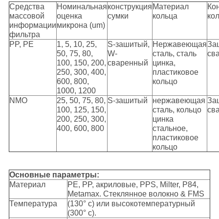
Средства
Номинальная
конструкция
Материал
Ко
массовой
оценка
сумки
кольца
ко
информации
микрона (um)
фильтра
PP, PE
1, 5, 10, 25,
S-зашитый,
Нержавеющая
За
50, 75, 80,
W-
сталь, сталь
св
100, 150, 200,
сваренный
цинка,
250, 300, 400,
пластиковое
600, 800,
кольцо
1000, 1200
NMO
25, 50, 75, 80,
S-зашитый
нержавеющая
За
100, 125, 150,
сталь, кольцо
св
200, 250, 300,
цинка
400, 600, 800
стальное,
пластиковое
кольцо
Основные параметры:
Материал
PE, PP, акриловые, PPS, Milter, P84,
Metamax. Стеклянное волокно & FMS
Температура
(130° c) или высокотемпературный
(300° c).