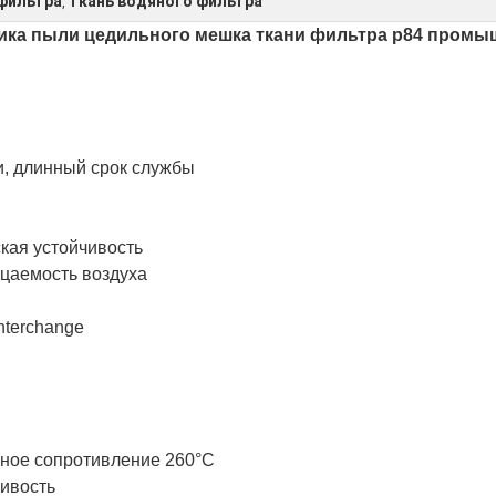
 фильтра
ткань водяного фильтра
,
чика пыли цедильного мешка ткани фильтра p84 пром
, длинный срок службы
ская устойчивость
цаемость воздуха
nterchange
ное сопротивление 260°C
чивость