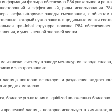
й информации фильтра обеспечило P84 уникальное и рент
Разносторонний и эффективный, ряды использования P8
леры, асфальт/горячие заводы смешивания, к объектам 
ственные, который нужно зашить в цедильные мешки соот
альная три--lobal структура волокна P84 обеспечивае
авления, и уменьшенной энергией чистки.
ма извлекая систему в заводе металлургии, заводе сплава
иках и электростанциях
я частица повторно использует и разделение жидкостног
угих редких металлах
а, боилере угл-питания и liquidized положенных боилерах
и крошечной частицы повторно использует в химикатах, кок