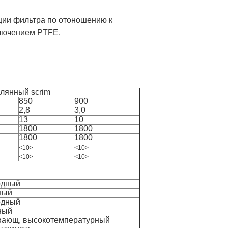
ции фильтра по отоношению к
ключением PTFE.
клянный scrim
850
900
2,8
3,0
13
10
1800
1800
1800
1800
<10>
<10>
<10>
<10>
одный
ный
одный
ный
ающ, высокотемпературный