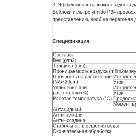
3. Эффективность низкого заднего д
Войлоки иглы polyimide P84 прево
представлению, вообще перегоняя 
Спецификация
Составы
Вес (g/m2)
Толщина (mm)
Проницаемость воздуха (m2m2/мину
Прочность на растяжение
Искривле
(N/5×20cm)
Уток
Удлинение при
Искривле
растяжении (%)
Уток
Работая температура (°C)
Продолжа
Момент в
Антацидный
Анти--алкали
Анти--ссадина
Стабильность решения воды
Окончательная обработка