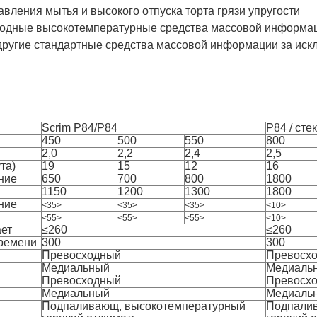
авления мытья и высокого отпуска торта грязи упругости
сходные высокотемпературные средства массовой информа
другие стандартные средства массовой информации за ис
Scrim P84/P84
P84 / сте
450
500
550
800
2,0
2,2
2,4
2,5
та)
19
15
12
16
ние
650
700
800
1800
1150
1200
1300
1800
ние
<35>
<35>
<35>
<10>
<55>
<55>
<55>
<10>
ет
≤260
≤260
ремени
300
300
Превосходный
Превосх
Медиальный
Медиаль
Превосходный
Превосх
Медиальный
Медиаль
Подпаливающ, высокотемпературный
Подпалив