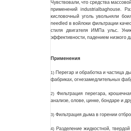
Чувствовали, что средства массово
применений
industrialbaghouse. 
кисловочный уголь увольняли бои
needled в войлоки фильтрации каче
стиля двигателя ИМПа ульс. Уник
эффективности, падением низкого д
Применения
Перегар и обработка и частица ды
1)
фабриках, огнезамедлительных фабр
Фильтрация перегара, крошечна
2)
анализе, олове, цинке, бондаре и др
Фильтрация дыма в горении отброс
3)
Разделение жидкостной, твердой 
4)