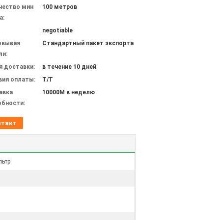
чество мин
100 метров
а:
negotiable
овывая
Стандартный пакет экспорта
ли:
я доставки:
в течение 10 дней
вия оплаты:
T/T
авка
10000M в неделю
обности:
нтакт
льтр