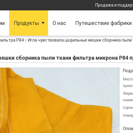
Продажа и поддер
ом
Продукты
О нас
Путешествие фабрики
фильтра P84
Игла чувствовала цедильные мешки сборника пыли 
мешки сборника пыли ткани фильтра микрона P84
Подр
Место
проис
Фирм
наиме
Серти
Номер
Опла