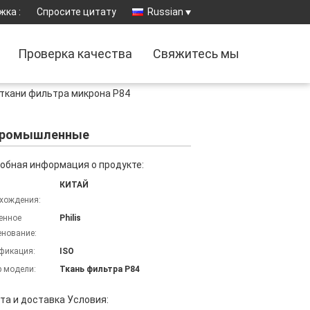
жка :
Спросите цитату
Russian
Проверка качества
Свяжитесь мы
ткани фильтра микрона P84
 промышленные
обная информация о продукте:
КИТАЙ
хождения:
енное
Philis
нование:
фикация:
ISO
 модели:
Ткань фильтра P84
та и доставка Условия: