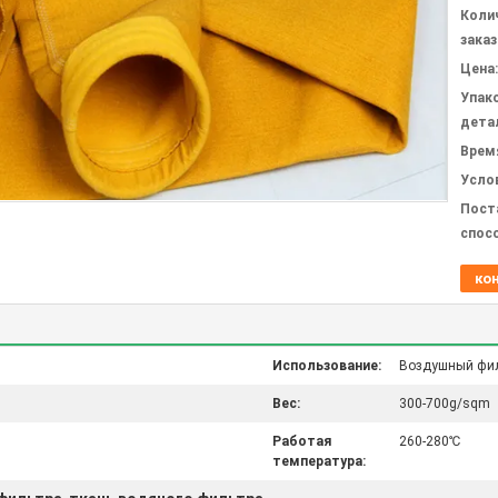
Коли
заказ
Цена:
Упак
дета
Врем
Усло
Пост
спос
ко
Использование:
Воздушный фи
Вес:
300-700g/sqm
Работая
260-280℃
температура: